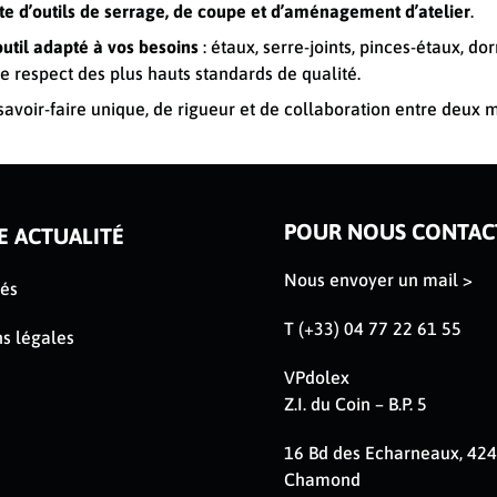
d’outils de serrage, de coupe et d’aménagement d’atelier
.
util adapté à vos besoins
: étaux, serre-joints, pinces-étaux, d
le respect des plus hauts standards de qualité.
savoir-faire unique, de rigueur et de collaboration entre deux
POUR NOUS CONTAC
E ACTUALITÉ
Nous envoyer un mail >
tés
T (+33) 04 77 22 61 55
s légales
VPdolex
Z.I. du Coin – B.P. 5
16 Bd des Echarneaux, 424
Chamond