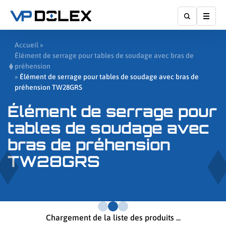
Affic
Accueil
»
Élément de serrage pour tables de soudage avec bras de
préhension
»
Élément de serrage pour tables de soudage avec bras de
préhension TW28GRS
Élément de serrage pour
tables de soudage avec
bras de préhension
TW28GRS
Chargement de la liste des produits ...