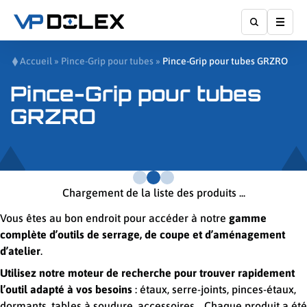
Affic
Accueil
»
Pince-Grip pour tubes
»
Pince-Grip pour tubes GRZRO
Pince-Grip pour tubes
GRZRO
Chargement de la liste des produits ...
Vous êtes au bon endroit pour accéder à notre
gamme
complète d’outils de serrage, de coupe et d’aménagement
d’atelier
.
Utilisez notre moteur de recherche pour trouver rapidement
l’outil adapté à vos besoins
: étaux, serre-joints, pinces-étaux,
dormants, tables à soudure, accessoires… Chaque produit a été