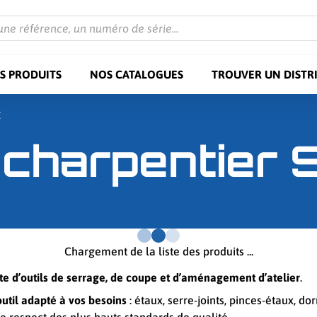
une référence, un numéro de série...
S PRODUITS
NOS CATALOGUES
TROUVER UN DISTR
Z
 charpentier 
Chargement de la liste des produits ...
d’outils de serrage, de coupe et d’aménagement d’atelier
.
util adapté à vos besoins
: étaux, serre-joints, pinces-étaux, d