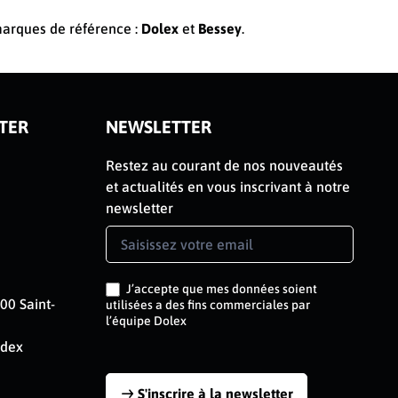
 marques de référence :
Dolex
et
Bessey
.
TER
NEWSLETTER
Restez au courant de nos nouveautés
et actualités en vous inscrivant à notre
newsletter
Newsletter
Signup
FR
J’accepte que mes données soient
00 Saint-
utilisées a des fins commerciales par
l’équipe Dolex
edex
S'inscrire à la newsletter