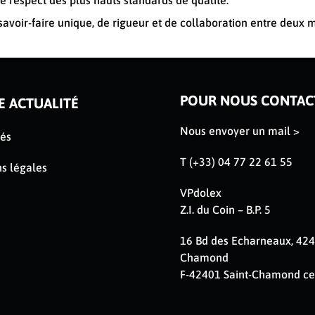
le respect des plus hauts standards de qualité.
savoir-faire unique, de rigueur et de collaboration entre deux
POUR NOUS CONTAC
E ACTUALITÉ
Nous envoyer un mail >
tés
T (+33) 04 77 22 61 55
s légales
VPdolex
Z.I. du Coin – B.P. 5
16 Bd des Echarneaux, 424
Chamond
F-42401 Saint-Chamond c