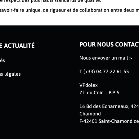
le respect des plus hauts standards de qualité.
savoir-faire unique, de rigueur et de collaboration entre deux
POUR NOUS CONTAC
E ACTUALITÉ
Nous envoyer un mail >
tés
T (+33) 04 77 22 61 55
s légales
VPdolex
Z.I. du Coin – B.P. 5
16 Bd des Echarneaux, 424
Chamond
F-42401 Saint-Chamond c