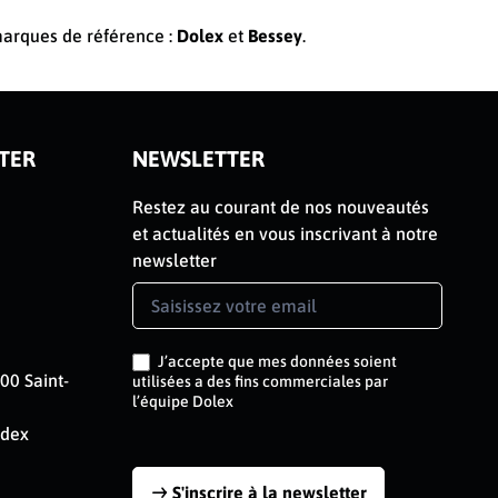
 marques de référence :
Dolex
et
Bessey
.
TER
NEWSLETTER
Restez au courant de nos nouveautés
et actualités en vous inscrivant à notre
newsletter
Newsletter
Signup
FR
J’accepte que mes données soient
00 Saint-
utilisées a des fins commerciales par
l’équipe Dolex
edex
S'inscrire à la newsletter