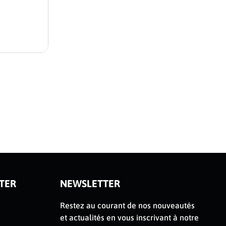
Sauterelle 
Sauterell
Sauterelle à
Voir le produ
TER
NEWSLETTER
Restez au courant de nos nouveautés
et actualités en vous inscrivant à notre