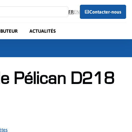
FR
EN
Contacter-nous
IBUTEUR
ACTUALITÉS
le Pélican D218
ètes