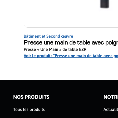
Bâtiment et Second œuvre
Presse une main de table avec poig
Presse « Une Main » de table EZR
Voir le produit : "Presse une main de table avec 
ser le slider de publications
NOS PRODUITS
NOTR
Tous les produits
Actuali