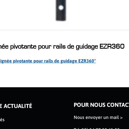
née pivotante pour rails de guidage EZR360
poignée pivotante pour rails de guidage EZR360"
POUR NOUS CONTAC
E ACTUALITÉ
Nous envoyer un mail >
tés