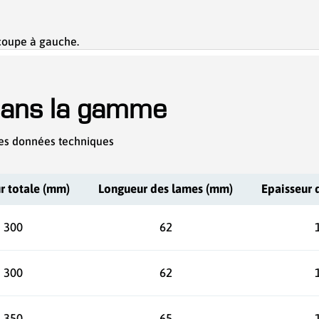
 coupe à gauche.
dans la gamme
es données techniques
r totale (mm)
Longueur des lames (mm)
Epaisseur 
300
62
300
62
350
65