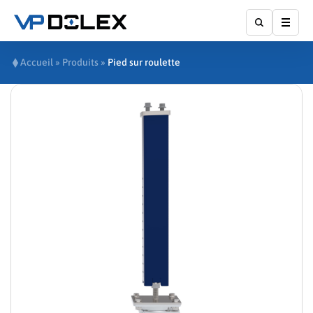
Affic
Accueil
»
Produits
»
Pied sur roulette