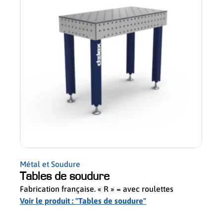
Métal et Soudure
Métal
Tables de soudure
Tab
Fabrication française. « R » = avec roulettes
Table
Voir le produit : "Tables de soudure"
Voir 
slider de publications