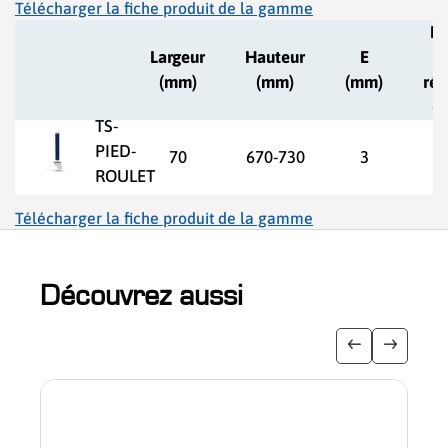
Télécharger la fiche produit de la gamme
Pl
Largeur
Hauteur
E
(mm)
(mm)
(mm)
rég
(
TS-
PIED-
70
670-730
3
ROULET
Télécharger la fiche produit de la gamme
Découvrez aussi
slider de publications
Afficher l'i
Afficher