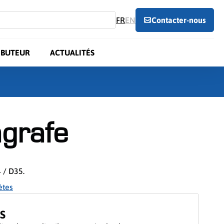
FR
EN
Contacter-nous
IBUTEUR
ACTUALITÉS
agrafe
 / D35.
ètes
S