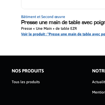
Bâtiment et Second œuvre
Presse une main de table avec poig
Presse « Une Main » de table EZR
Voir le produit : "Presse une main de table avec 
ser le slider de publications
NOS PRODUITS
NOTR
Tous les produits
Actuali
Mention