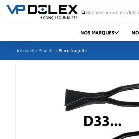
Rechercher un produit, 
NOS MARQUES
NO
Accueil
»
Produits
»
Pince à agrafe