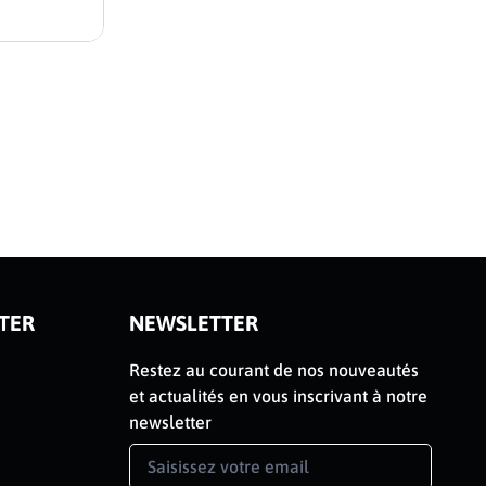
Sauterelle 
Sauterell
Sauterelle à
Voir le produ
TER
NEWSLETTER
Restez au courant de nos nouveautés
et actualités en vous inscrivant à notre
newsletter
Newsletter
Signup