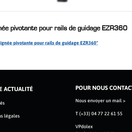
née pivotante pour rails de guidage EZR360
poignée pivotante pour rails de guidage EZR360"
POUR NOUS CONTAC
E ACTUALITÉ
Nous envoyer un mail >
tés
T (+33) 04 77 22 61 55
s légales
VPdolex