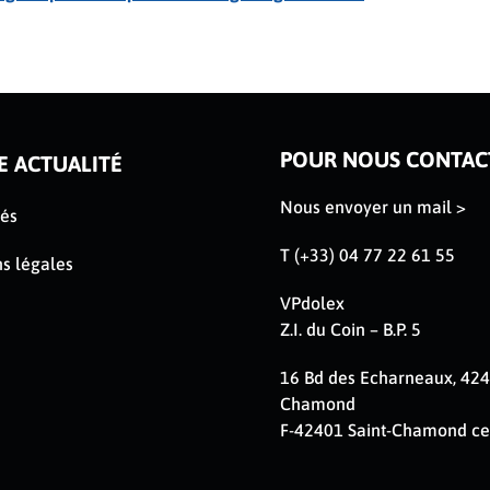
POUR NOUS CONTAC
E ACTUALITÉ
Nous envoyer un mail >
tés
T (+33) 04 77 22 61 55
s légales
VPdolex
Z.I. du Coin – B.P. 5
16 Bd des Echarneaux, 424
Chamond
F-42401 Saint-Chamond c