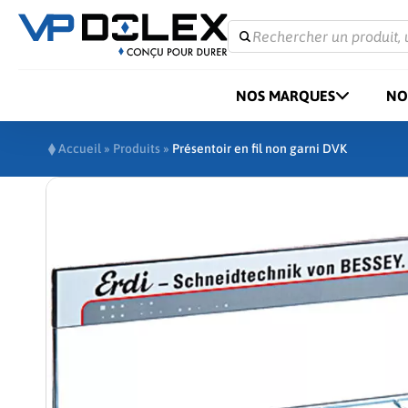
Rechercher un produit, 
NOS MARQUES
NO
Accueil
»
Produits
»
Présentoir en fil non garni DVK