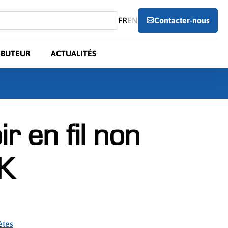
FR
EN
Contacter-nous
IBUTEUR
ACTUALITÉS
r en fil non
K
ètes