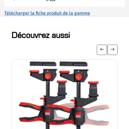
Télécharger la fiche produit de la gamme
Découvrez aussi
slider de publications
Afficher l'i
Afficher