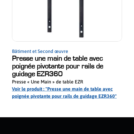
Saute
Bâtiment et Second œuvre
Saut
Presse une main de table avec
levi
poignée pivotante pour rails de
Saute
guidage EZR360
avec 
Presse « Une Main » de table EZR
STC-
Voir le produit : "Presse une main de table avec
Voir l
poignée pivotante pour rails de guidage EZR360"
levie
slider de publications