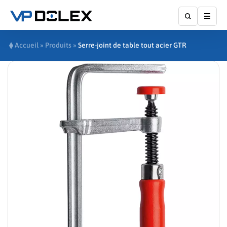
Affic
Accueil
»
Produits
»
Serre-joint de table tout acier GTR