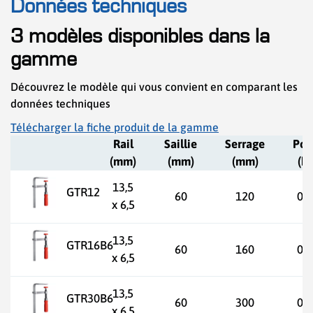
Données techniques
3 modèles disponibles dans la
gamme
Découvrez le modèle qui vous convient en comparant les
données techniques
Télécharger la fiche produit de la gamme
Rail
Saillie
Serrage
Poi
(mm)
(mm)
(mm)
(kg
13,5
GTR12
60
120
0,3
x 6,5
13,5
GTR16B6
60
160
0,3
x 6,5
13,5
GTR30B6
60
300
0,4
x 6,5